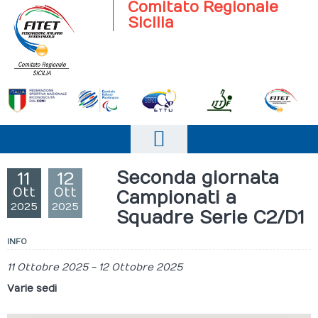
Comitato Regionale
Sicilia
Home
Seconda giornata
11
12
Ott
Ott
Campionati a
Il comitato
2025
2025
Squadre Serie C2/D1
Società Sportive
INFO
News
11 Ottobre 2025
-
12 Ottobre 2025
Campionati
Varie sedi
Eventi