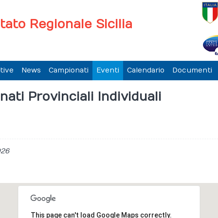
ato Regionale Sicilia
tive
News
Campionati
Eventi
Calendario
Documenti
ati Provinciali Individuali
026
This page can't load Google Maps correctly.