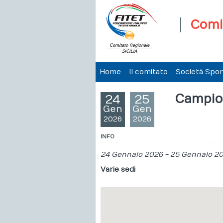
Comit
Home
Il comitato
Società Spor
Campion
24
25
Gen
Gen
2026
2026
INFO
24 Gennaio 2026
-
25 Gennaio 2
Varie sedi