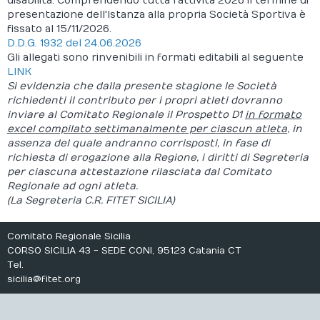
disabilità. Comprendendo tutta l'attività 2026 il termine di
presentazione dell'Istanza alla propria Società Sportiva è
Calendario
fissato al 15/11/2026.
D.D.G. 1932 del 24.06.2026
Documenti
Gli allegati sono rinvenibili in formati editabili al seguente
LINK
Si evidenzia che dalla presente stagione le Società
richiedenti il contributo per i propri atleti dovranno
inviare al Comitato Regionale il Prospetto D1
in formato
excel compilato settimanalmente per ciascun atleta
, in
assenza del quale andranno corrisposti, in fase di
richiesta di erogazione alla Regione, i diritti di Segreteria
per ciascuna attestazione rilasciata dal Comitato
Regionale ad ogni atleta.
(La Segreteria C.R. FITET SICILIA)
Comitato Regionale Sicilia
CORSO SICILIA 43 - SEDE CONI, 95123 Catania CT
Tel.
sicilia@fitet.org