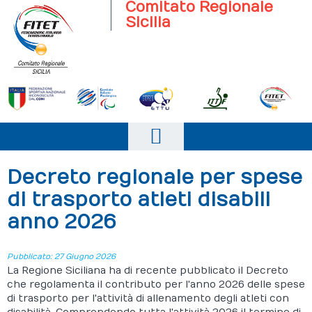
Comitato Regionale
Sicilia
Home
Decreto regionale per spese
Il comitato
di trasporto atleti disabili
anno 2026
Società Sportive
News
Pubblicato: 27 Giugno 2026
La Regione Siciliana ha di recente pubblicato il Decreto
Campionati
che regolamenta il contributo per l'anno 2026 delle spese
di trasporto per l'attività di allenamento degli atleti con
Eventi