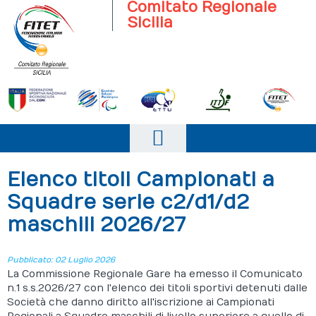
Comitato Regionale
Sicilia
Home
Elenco titoli Campionati a
Il comitato
Squadre serie c2/d1/d2
maschili 2026/27
Società Sportive
News
Pubblicato: 02 Luglio 2026
La Commissione Regionale Gare ha emesso il Comunicato
Campionati
n.1 s.s.2026/27 con l'elenco dei titoli sportivi detenuti dalle
Società che danno diritto all'iscrizione ai Campionati
Eventi