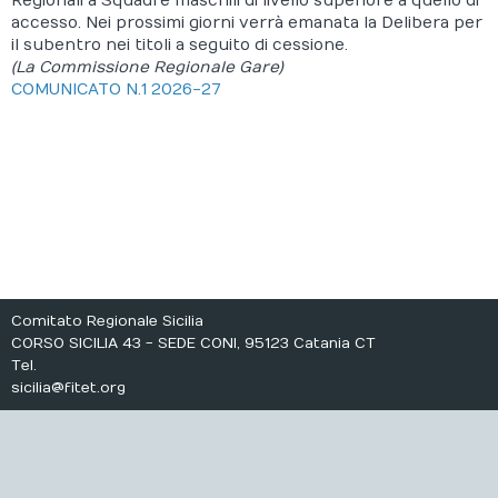
Regionali a Squadre maschili di livello superiore a quello di
accesso. Nei prossimi giorni verrà emanata la Delibera per
Calendario
il subentro nei titoli a seguito di cessione.
(La Commissione Regionale Gare)
Documenti
COMUNICATO N.1 2026-27
Comitato Regionale Sicilia
CORSO SICILIA 43 - SEDE CONI, 95123 Catania CT
Tel.
sicilia@fitet.org