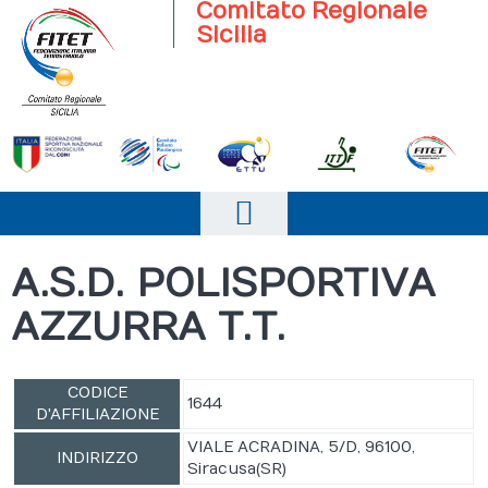
Comitato Regionale
Sicilia
Home
A.S.D. POLISPORTIVA
Il comitato
AZZURRA T.T.
Società Sportive
News
CODICE
1644
D'AFFILIAZIONE
Campionati
VIALE ACRADINA, 5/D, 96100,
INDIRIZZO
Siracusa(SR)
Eventi