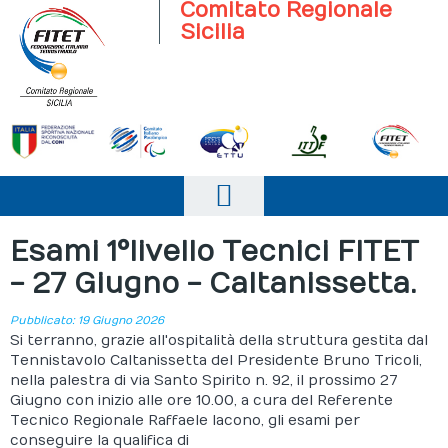
Comitato Regionale
Sicilia
Home
Esami 1°livello Tecnici FITET
- 27 Giugno - Caltanissetta.
Il comitato
Società Sportive
Pubblicato: 19 Giugno 2026
Si terranno, grazie all'ospitalità della struttura gestita dal
News
Tennistavolo Caltanissetta del Presidente Bruno Tricoli,
nella palestra di via Santo Spirito n. 92, il prossimo 27
Giugno con inizio alle ore 10.00, a cura del Referente
Campionati
Tecnico Regionale Raffaele Iacono, gli esami per
conseguire la qualifica di
Eventi