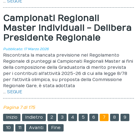
...
SEGUE
Campionati Regionali
Master Individuali - Delibera
Presidente Regionale
Pubblicato: 17 Marzo 2026
Riscontrata la mancata previsione nel Regolamento
Regionale di punteggi ai Campionati Regionali Master ai fini
della composizione della Graduatoria di merito prevista
per i contributi all'attività 2025-26 di cui alla legge 8/78
per l'attività olimpica, su proposta della Commissione
Regionale Gare, è stata adottata
...
SEGUE
Pagina 7 di 175
Inizio
Indietro
2
3
4
5
6
7
8
9
10
11
Avanti
Fine